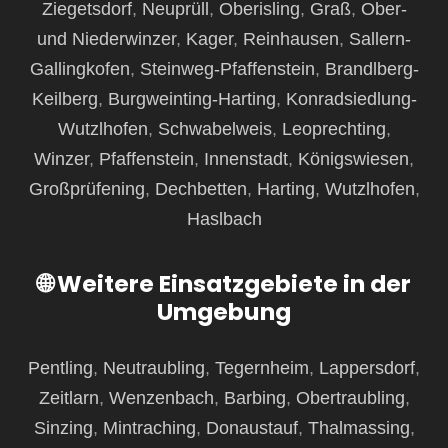
Ziegetsdorf
,
Neuprüll
,
Oberisling
,
Graß
,
Ober-
und Niederwinzer
,
Kager
,
Reinhausen
,
Sallern-
Gallingkofen
,
Steinweg-Pfaffenstein
,
Brandlberg-
Keilberg
,
Burgweinting-Harting
,
Konradsiedlung-
Wutzlhofen
,
Schwabelweis
,
Leoprechting
,
Winzer
,
Pfaffenstein
,
Innenstadt
,
Königswiesen
,
Großprüfening
,
Dechbetten
,
Harting
,
Wutzlhofen
,
Haslbach
🌐 Weitere Einsatzgebiete in der
Umgebung
Pentling
,
Neutraubling
,
Tegernheim
,
Lappersdorf
,
Zeitlarn
,
Wenzenbach
,
Barbing
,
Obertraubling
,
Sinzing
,
Mintraching
,
Donaustauf
,
Thalmassing
,