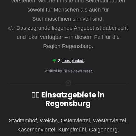
verstehen, welche Inhalte und Seitenaufbauten
sowohl für Menschen als auch für
Suchmaschinen sinnvoll sind.
👉 Das zugrunde liegende Angebot ist dabei echt
und lokal verfügbar – in diesem Fall für die
Region Regensburg.
2
trees planted.
Verified by
🏳️‍🌈 Einsatzgebiete in
Regensburg
Stadtamhof
,
Weichs
,
Ostenviertel
,
Westenviertel
,
Kasernenviertel
,
Kumpfmühl
,
Galgenberg
,