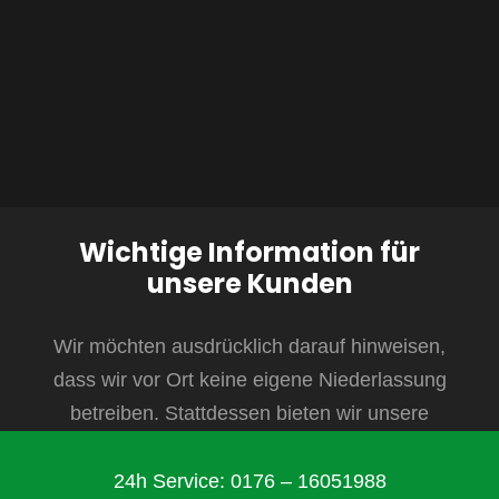
Wichtige Information für
unsere Kunden
Wir möchten ausdrücklich darauf hinweisen,
dass wir vor Ort keine eigene Niederlassung
betreiben. Stattdessen bieten wir unsere
Leistungen als mobiler Dienstleister an. Mit
zahlreichen Mitarbeitern und
24h Service: 0176 – 16051988