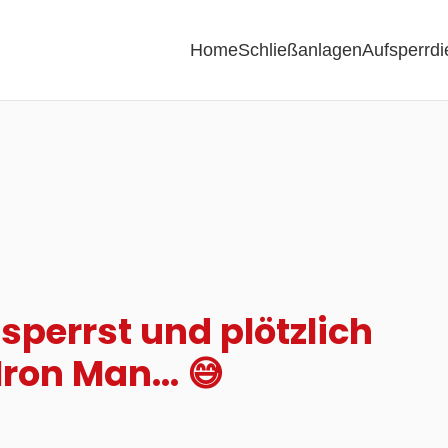
Home
Schließanlagen
Aufsperrdi
ssperrst und plötzlich
 Iron Man… 😅