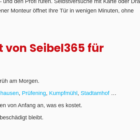
 und den Profi rufen. Selbstversuche mit Karte oder Dra
ener Monteur öffnet Ihre Tür in wenigen Minuten, ohne
t von Seibel365 für
früh am Morgen.
nhausen
,
Prüfening
,
Kumpfmühl
,
Stadtamhof
…
en von Anfang an, was es kostet.
eschädigt bleibt.