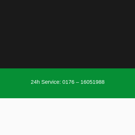
24h Service: 0176 – 16051988
Wichtige Information für
unsere Kunden
Wir möchten ausdrücklich darauf hinweisen,
dass wir vor Ort keine eigene Niederlassung
betreiben. Stattdessen bieten wir unsere