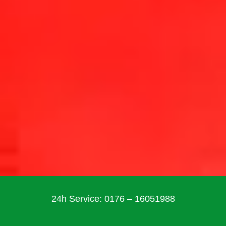
24h Service: 0176 – 16051988