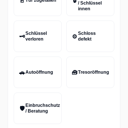
🚪
🔒
Tür zugefallen
/ Schlüssel
innen
Schlüssel
Schloss
🗝️
⚙️
verloren
defekt
🚗
🧰
Autoöffnung
Tresoröffnung
Einbruchschutz
🛡️
/ Beratung