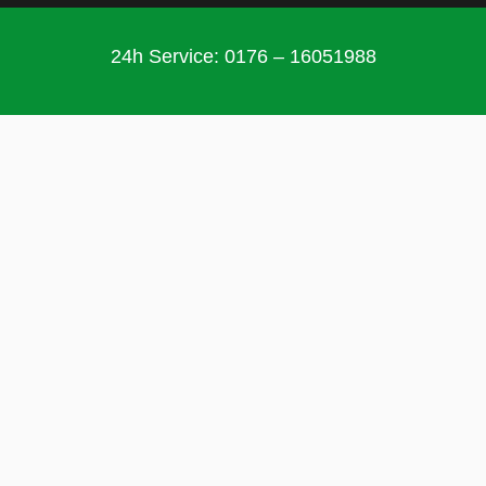
24h Service: 0176 – 16051988
Wichtige Information für
unsere Kunden